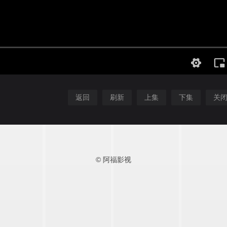
返回
刷新
上集
下集
关
© 阿福影视