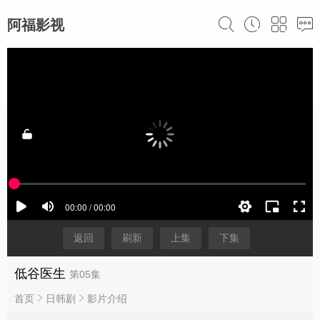
阿福影视
返回
刷新
上集
下集
低谷医生
第05集
首页
日韩剧
影片介绍