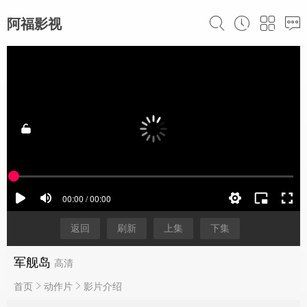
阿福影视
返回
刷新
上集
下集
军舰岛
高清
首页
动作片
影片介绍