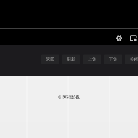
返回
刷新
上集
下集
关
© 阿福影视