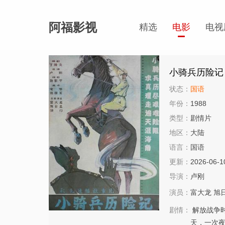
阿福影视
精选
电影
电视
小骑兵历险记
状态：
国语
年份：
1988
类型：
剧情片
地区：
大陆
语言：
国语
更新：
2026-06-1
导演：
卢刚
演员：
富大龙
旭
剧情：
解放战争
天，一次夜