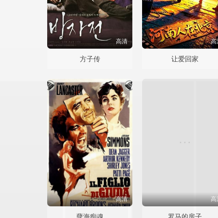
高清
高
方子传
让爱回家
高清
高
孽海痴魂
罗马的房子