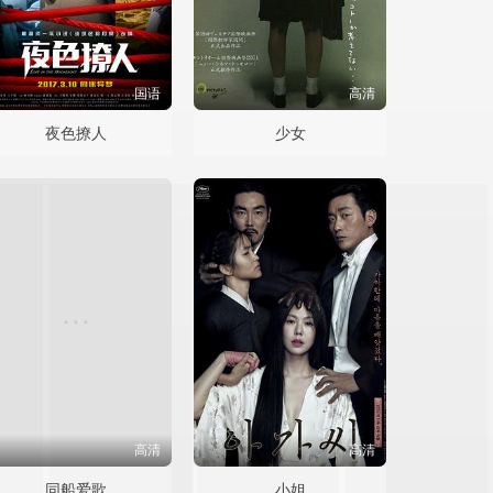
国语
高清
夜色撩人
少女
高清
高清
同船爱歌
小姐