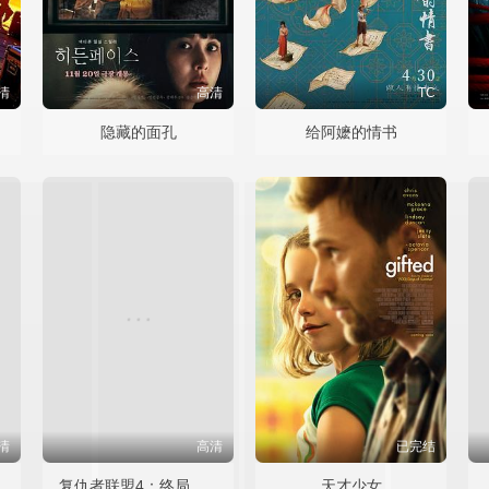
清
高清
TC
隐藏的面孔
给阿嬷的情书
清
高清
已完结
复仇者联盟4：终局之战国语
天才少女