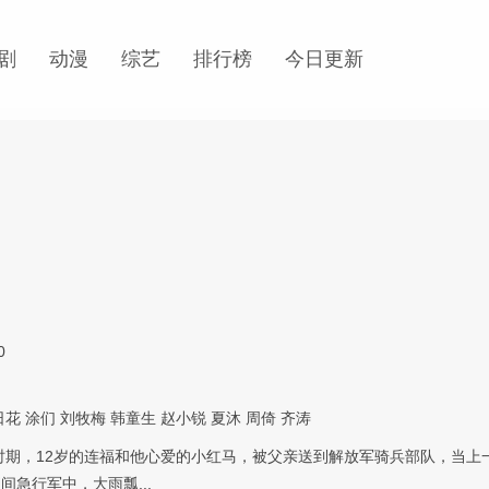
剧
动漫
综艺
排行榜
今日更新
0
日花
涂们
刘牧梅
韩童生
赵小锐
夏沐
周倚
齐涛
时期，12岁的连福和他心爱的小红马，被父亲送到解放军骑兵部队，当上
间急行军中，大雨瓢...