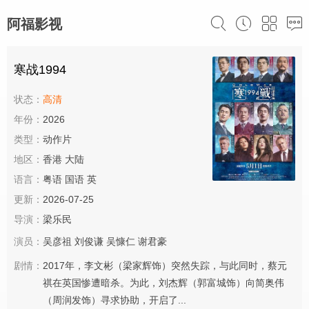
阿福影视
寒战1994
状态：
高清
年份：
2026
类型：
动作片
地区：
香港 大陆
语言：
粤语 国语 英
更新：
2026-07-25
导演：
梁乐民
演员：
吴彦祖
刘俊谦
吴慷仁
谢君豪
剧情：
2017年，李文彬（梁家辉饰）突然失踪，与此同时，蔡元
祺在英国惨遭暗杀。为此，刘杰辉（郭富城饰）向简奥伟
（周润发饰）寻求协助，开启了...