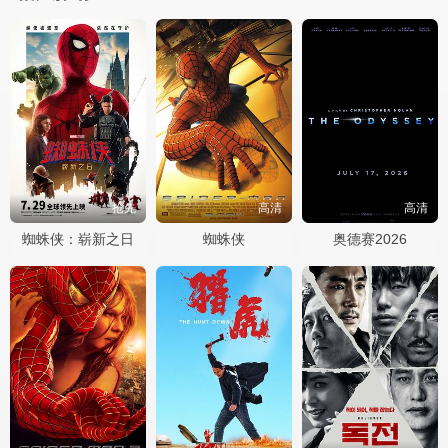
抢先
高清
高清
蜘蛛侠：崭新之日
蜘蛛侠
奥德赛2026