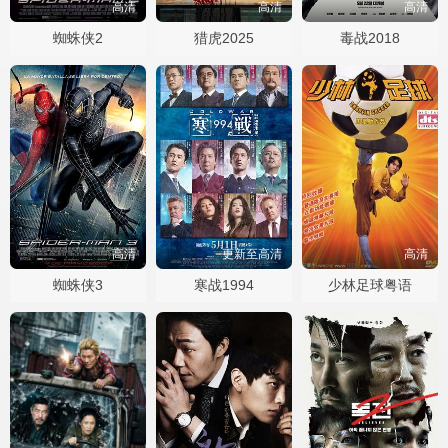
高清
高清
高清
蜘蛛侠2
猎虎2025
毒战2018
高清
更新至高清
高清
蜘蛛侠3
寒战1994
少林足球粤语