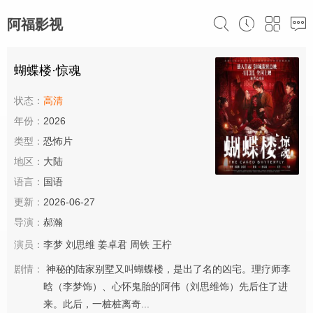
阿福影视
蝴蝶楼·惊魂
状态：
高清
年份：
2026
类型：
恐怖片
地区：
大陆
语言：
国语
更新：
2026-06-27
导演：
郝瀚
演员：
李梦
刘思维
姜卓君
周铁
王柠
剧情：
神秘的陆家别墅又叫蝴蝶楼，是出了名的凶宅。理疗师李
晗（李梦饰）、心怀鬼胎的阿伟（刘思维饰）先后住了进
来。此后，一桩桩离奇...