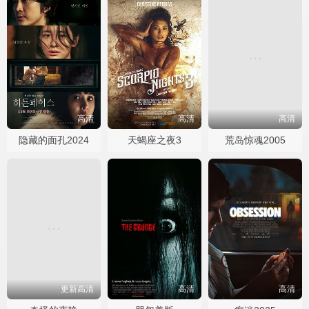
高清
高清
高清
隐藏的面孔2024
天蝎座之夜3
荒岛惊魂2005
更新高清
高清
高清