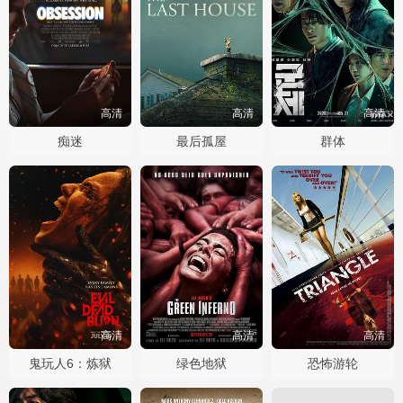
高清
高清
高清
痴迷
最后孤屋
群体
高清
高清
高清
鬼玩人6：炼狱
绿色地狱
恐怖游轮