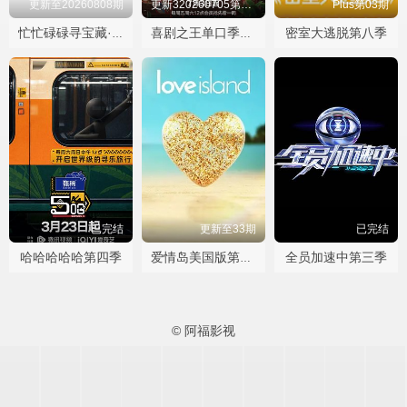
更新至20260808期
更新320260705第01期加更
Plus第03期
密室大逃脱第八季
忙忙碌碌寻宝藏·双人成行季
喜剧之王单口季第三季
已完结
更新至33期
已完结
哈哈哈哈哈第四季
全员加速中第三季
爱情岛美国版第八季
© 阿福影视