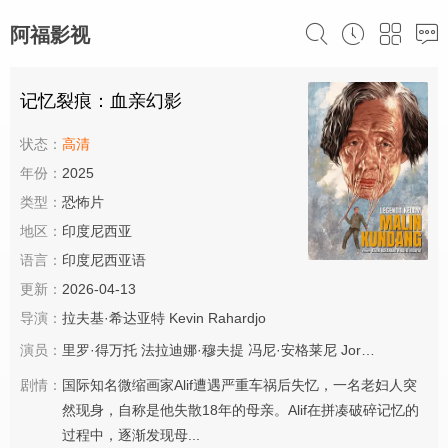
阿福影视
记忆裂痕：血亲幻影
状态：
高清
年份：
2025
类型：
恐怖片
地区：
印度尼西亚
语言：
印度尼西亚语
更新：
2026-04-13
导演：
拉夫基·希达亚特
Kevin Rahardjo
演员：
里罗·得万托
法拉迪娜·穆夫提
冯尼·安格莱尼
Jordan Omar
No
剧情：
国际知名微缩画家Alif遭遇严重车祸后失忆，一名老妇人突
然现身，自称是他失散18年的母亲。Alif在拼凑破碎记忆的
过程中，逐渐发现母...