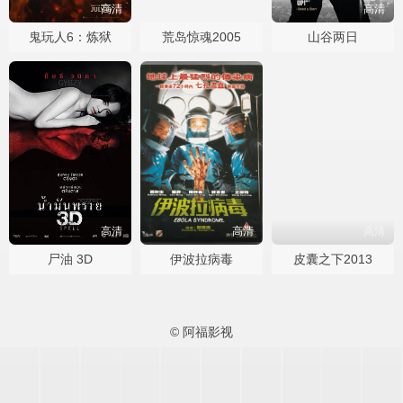
高清
高清
高清
鬼玩人6：炼狱
荒岛惊魂2005
山谷两日
高清
高清
高清
尸油 3D
伊波拉病毒
皮囊之下2013
© 阿福影视