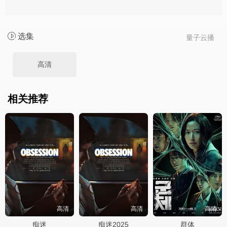
选集
量子云播
高清
相关推荐
高清
高清
高清
痴迷
痴迷2025
群体