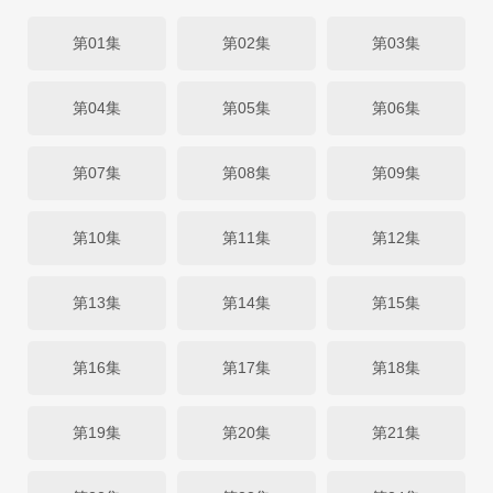
第01集
第02集
第03集
第04集
第05集
第06集
第07集
第08集
第09集
第10集
第11集
第12集
第13集
第14集
第15集
第16集
第17集
第18集
第19集
第20集
第21集