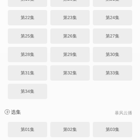
第22集
第23集
第24集
第25集
第26集
第27集
第28集
第29集
第30集
第31集
第32集
第33集
第34集
选集
暴风云播
第01集
第02集
第03集