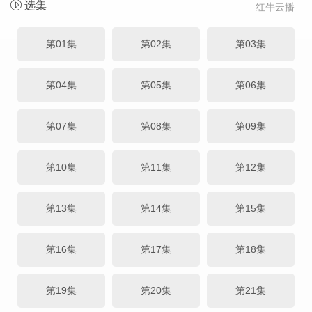
选集
红牛云播
第01集
第02集
第03集
第04集
第05集
第06集
第07集
第08集
第09集
第10集
第11集
第12集
第13集
第14集
第15集
第16集
第17集
第18集
第19集
第20集
第21集