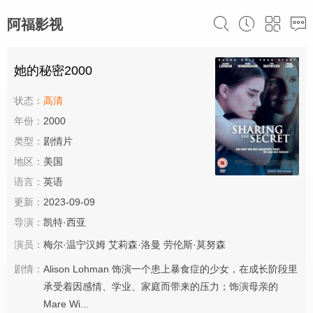
阿福影视
她的秘密2000
状态：
高清
年份：
2000
类型：
剧情片
地区：
美国
语言：
英语
更新：
2023-09-09
导演：
凯特·西亚
演员：
梅尔·温宁汉姆
艾莉森·洛曼
劳伦斯·莫努森
剧情：
Alison Lohman 饰演一个患上暴食症的少女，在成长阶段里
承受着因感情、学业、家庭而带来的压力；饰演母亲的
Mare Wi...