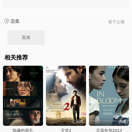
选集
量子云播
高清
相关推荐
高清
已完结
高清
隐藏的面孔
天堂2
豆蔻年华2013