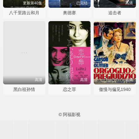
更新第40集
已完结
高清
八千里路云和月
奥德赛
追击者
高清
高清
高清
黑白祖孙情
恋之罪
傲慢与偏见1940
© 阿福影视