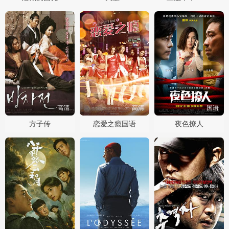
高清
高清
国语
方子传
恋爱之瘾国语
夜色撩人