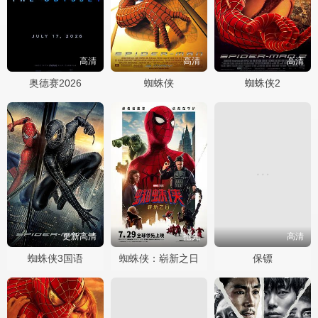
高清
高清
高清
奥德赛2026
蜘蛛侠
蜘蛛侠2
更新高清
抢先
高清
蜘蛛侠3国语
蜘蛛侠：崭新之日
保镖