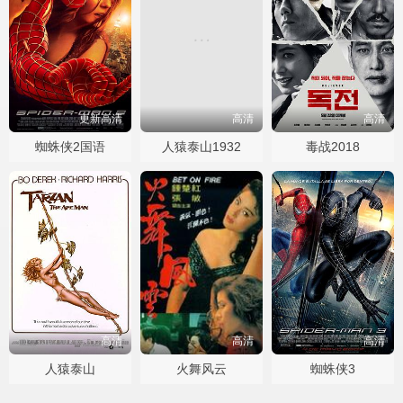
更新高清
高清
高清
蜘蛛侠2国语
人猿泰山1932
毒战2018
高清
高清
高清
人猿泰山
火舞风云
蜘蛛侠3